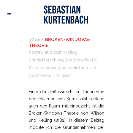
30 SEP.
BROKEN-WINDOWS-
THEORIE
Posted at 05:12h
in
Blog
,
Konfliktforschung
,
Kontexteffekte
,
Stadtforschung
by
sebkrtbch
0
Comments
0
Likes
Einer der einflussreichsten Theorien in
der Erklärung von Kriminalität, welche
auch den Raum mit einbezieht, ist die
Broken-Windows-Theorie von Wilson
und Kelling (1982). In diesem Beitrag
möchte ich die Grundannahmen der