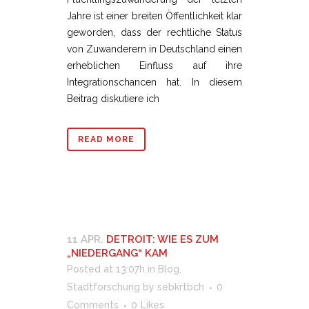
Jahre ist einer breiten Öffentlichkeit klar
geworden, dass der rechtliche Status
von Zuwanderern in Deutschland einen
erheblichen Einfluss auf ihre
Integrationschancen hat. In diesem
Beitrag diskutiere ich
READ MORE
11 APR.
DETROIT: WIE ES ZUM
„NIEDERGANG“ KAM
Posted at 13:07h
in
Blog
,
Stadtforschung
by
sebkrtbch
0
Comments
0
Likes