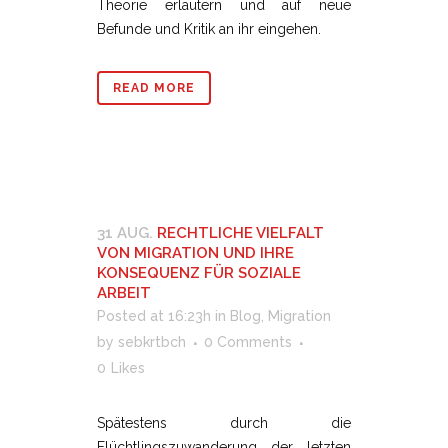
Theorie erläutern und auf neue
Befunde und Kritik an ihr eingehen.
READ MORE
31 AUG.
RECHTLICHE VIELFALT
VON MIGRATION UND IHRE
KONSEQUENZ FÜR SOZIALE
ARBEIT
Posted at 16:23h
in
Blog
,
Migration
by
sebkrtbch
0 Comments
0
Likes
Spätestens durch die
Flüchtlingszuwanderung der letzten