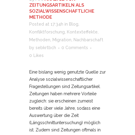
ZEITUNGSARTIKELN ALS
SOZIALWISSENSCHAFTLICHE
METHODE
Posted at 17:34h
in
Blog
,
Konfliktforschung
,
Kontexteffekte
,
Methoden
,
Migration
,
Nachbarschaft
by
sebkrtbch
0 Comments
0
Likes
Eine bislang wenig genutzte Quelle zur
Analyse sozialwissenschaftlicher
Fragestellungen sind Zeitungsartikel.
Zeitungen haben mehrere Vorteile
zugleich: sie erscheinen zumeist
bereits über viele Jahre, sodass eine
Auswertung über die Zeit
(Längsschnittuntersuchung) möglich
ist. Zudem sind Zeitungen oftmals in