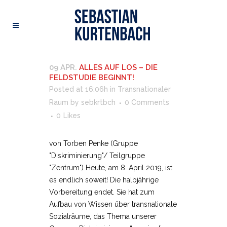
09 APR.
ALLES AUF LOS – DIE
FELDSTUDIE BEGINNT!
Posted at 16:06h
in
Transnationaler
Raum
by
sebkrtbch
0 Comments
0
Likes
von Torben Penke (Gruppe
"Diskriminierung"/ Teilgruppe
"Zentrum") Heute, am 8. April 2019, ist
es endlich soweit! Die halbjährige
Vorbereitung endet. Sie hat zum
Aufbau von Wissen über transnationale
Sozialräume, das Thema unserer